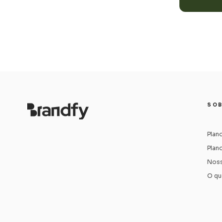
SOB
Plan
Plan
Noss
O qu