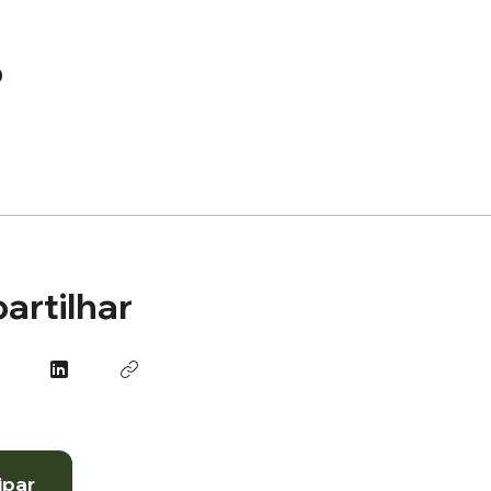
o
artilhar
ipar