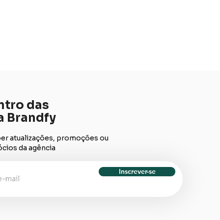
ntro das
a Brandfy
ber atualizações, promoções ou
cios da agência
Inscrever-se