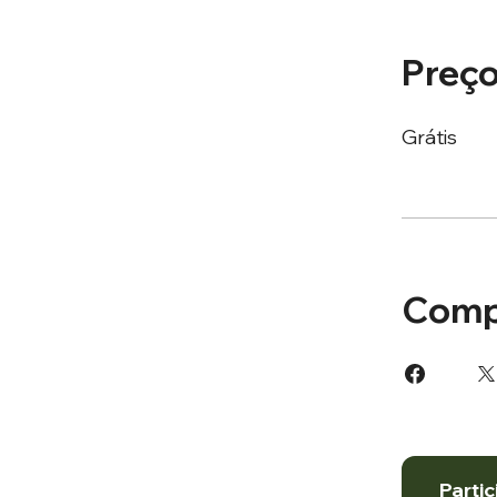
Preç
Grátis
Comp
Partic