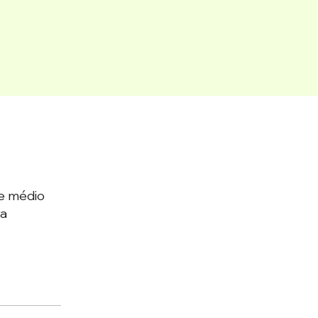
e médio
da