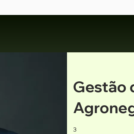
Gestão 
Agroneg
3 etapas
3