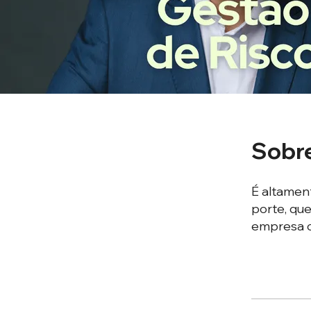
Sobr
É altamen
porte, qu
empresa 