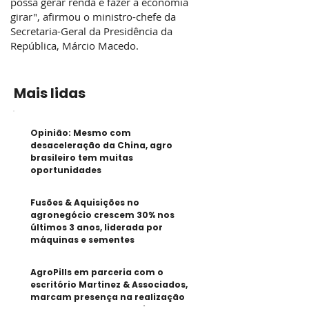
possa gerar renda e fazer a economia
girar", afirmou o ministro-chefe da
Secretaria-Geral da Presidência da
República, Márcio Macedo.
Mais lidas
Opinião: Mesmo com
desaceleração da China, agro
brasileiro tem muitas
oportunidades
Fusões & Aquisições no
agronegócio crescem 30% nos
últimos 3 anos, liderada por
máquinas e sementes
AgroPills em parceria com o
escritório Martinez & Associados,
marcam presença na realização