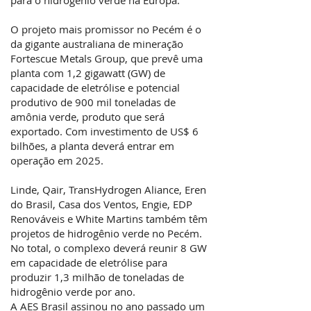
para o hidrogênio verde na Europa.
O projeto mais promissor no Pecém é o
da gigante australiana de mineração
Fortescue Metals Group, que prevê uma
planta com 1,2 gigawatt (GW) de
capacidade de eletrólise e potencial
produtivo de 900 mil toneladas de
amônia verde, produto que será
exportado. Com investimento de US$ 6
bilhões, a planta deverá entrar em
operação em 2025.
Linde, Qair, TransHydrogen Aliance, Eren
do Brasil,
Casa dos Ventos
,
Engie
,
EDP
Renováveis
e White Martins também têm
projetos de hidrogênio verde no Pecém.
No total, o complexo deverá reunir 8 GW
em capacidade de eletrólise para
produzir 1,3 milhão de toneladas de
hidrogênio verde por ano.
A
AES Brasil
assinou no ano passado um