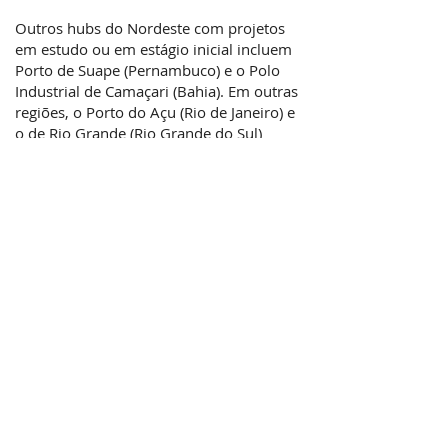
Outros hubs do Nordeste com projetos
em estudo ou em estágio inicial incluem
Porto de Suape (Pernambuco) e o Polo
Industrial de Camaçari (Bahia). Em outras
regiões, o Porto do Açu (Rio de Janeiro) e
o de Rio Grande (Rio Grande do Sul)
também estão se mobilizando para atrair
empresas.
Mais lidas
Opinião: Mesmo com
desaceleração da China, agro
brasileiro tem muitas
oportunidades
Fusões & Aquisições no
agronegócio crescem 30% nos
últimos 3 anos, liderada por